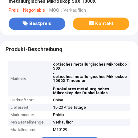
metallurgisches Mikroskop 50X 1000X
Preis：Negotiable
MOQ：Verkäuflich
Bestpreis
Kontakt
Produkt-Beschreibung
optisches metallurgisches Mikroskop
50X
,
optisches metallurgisches Mikroskop
Markieren
1000X Tinocular
,
Binokulares metallurgisches
Mikroskop des Dunkelfeldes
Herkunftsort
China
Lieferzeit
15-20 Arbeitstage
Markenname
Phidix
Min Bestellmenge
Verkäuflich
Modellnummer
M10129