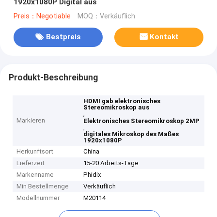
1920x1080P Digital aus
Preis：Negotiable
MOQ：Verkäuflich
Bestpreis
Kontakt
Produkt-Beschreibung
HDMI gab elektronisches
Stereomikroskop aus
,
Markieren
Elektronisches Stereomikroskop 2MP
,
digitales Mikroskop des Maßes
1920x1080P
Herkunftsort
China
Lieferzeit
15-20 Arbeits-Tage
Markenname
Phidix
Min Bestellmenge
Verkäuflich
Modellnummer
M20114