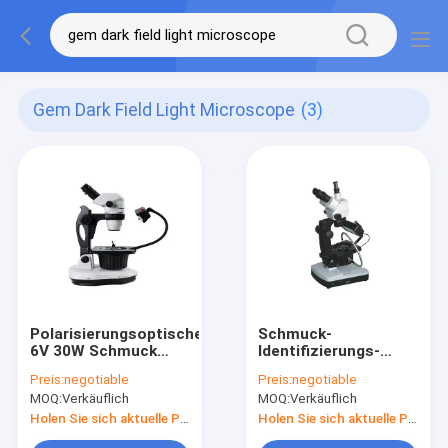
Gem Dark Field Light Microscope
(3)
Polarisierungsoptischer
Schmuck-
6V 30W Schmuck
Identifizierungs-
Gem Dark Field Light
Dunkelfeld-
Preis:
negotiable
Preis:
negotiable
Microscopes
Mikroskop mit
MOQ:
Verkäuflich
MOQ:
Verkäuflich
Polarisierungsedelstein
Kamera Gemological
Holen Sie sich aktuelle Preis
Holen Sie sich aktuelle Preis