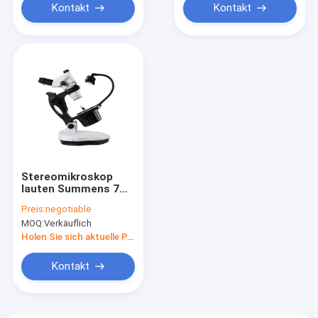
Kontakt
Kontakt
Stereomikroskop
lauten Summens 7W
0.6X 100mm
Preis:
negotiable
Trinocular für
MOQ:
Verkäuflich
Schmuck-Einstellung
Holen Sie sich aktuelle Preis
Kontakt